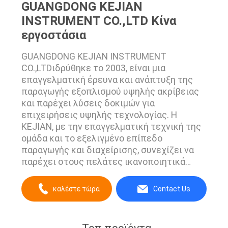
GUANGDONG KEJIAN
INSTRUMENT CO.,LTD Κίνα
εργοστάσια
GUANGDONG KEJIAN INSTRUMENT
CO.,LTDιδρύθηκε το 2003, είναι μια
επαγγελματική έρευνα και ανάπτυξη της
παραγωγής εξοπλισμού υψηλής ακρίβειας
και παρέχει λύσεις δοκιμών για
επιχειρήσεις υψηλής τεχνολογίας. Η
KEJIAN, με την επαγγελματική τεχνική της
ομάδα και το εξελιγμένο επίπεδο
παραγωγής και διαχείρισης, συνεχίζει να
παρέχει στους πελάτες ικανοποιητικά
προϊόντα και υπηρεσίες, ώστε να γίνει
σταδιακά ένας από τους κορυφαίους
καλέστε τώρα
Contact Us
προμηθευτές μηχανών δοκιμών στον
κλάδο. Προκειμένου να κάνει την εμπειρία
των πελατών πιο ικανοποιητική με την