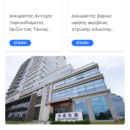
Δοκιμαστής Αντοχής
Δοκιμαστής βάρους
Ξεφλουδίσματος
υψηλής ακρίβειας
Οριζόντιας Ταινίας
στρώσης σιλικόνης
Υψηλής Ταχύτητας
XRF Αναλυτής
στρώσης σιλικόνης για
ΕΠΑΦΉ
ΕΠΑΦΉ
ταινία και στρώση
απελευθέρωσης