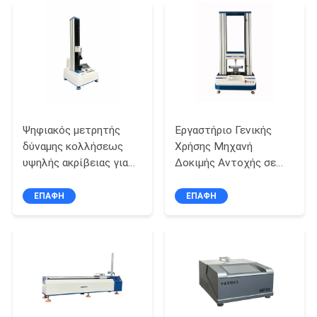
Ταινίας, Αφρού
PRIVACY
POLICY
Ψηφιακός μετρητής
Εργαστήριο Γενικής
δύναμης κολλήσεως
Χρήσης Μηχανή
υψηλής ακρίβειας για
Δοκιμής Αντοχής σε
αυτοκόλλητη ταινία
Θλίψη Υλικών 5T
ASTM D3330
ΕΠΑΦΉ
ΕΠΑΦΉ