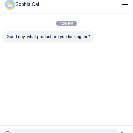
Sophia Cai
4:55 PM
Good day, what product are you looking for?
Λαϊκή κατηγορία
Όλα
Καθολικές Μηχανές
Εξοπλισμός
Δοκιμής
Δοκιμής
Μηχανή
Θαλάμου Δοκιμής
Προσκόλλησης
Επιστρώματος
Θερμοκρασία
Εξοπλισμός
Περιβαλλοντική