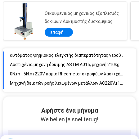
AC220V, 50Hz, υφαντικός εξοπλισμός δοκιμής 80W για το μέταλλο/πλαστικό 35kg
Οικουμενικός μηχανικός εξοπλισμός
αυτόματος ψηφιακός ελεγκτής διαπερατότητας νερού υφάσματος 100cm2 60KG με 12 μήνες εξουσιοδότησης
δοκιμών Δοκιμαστής δυσκαμψίας
Λαστιχένια μηχανή δοκιμής ASTM A015, μηχανή 210kg δοκιμής γδαρσίματος με την εξουσιοδότηση ενός έτους
φλιτζανιών από χαρτί
επαφή
0N.m - 5N.m 220V καμία Rheometer στροφέων λαστιχένια μηχανή δοκιμής για τη λαστιχένια δοκιμή γδαρσίματος με την εξουσιοδότηση ενός έτους
Μηχανή δεικτών ροής λειωμένων μετάλλων AC220V±10% 50HZ MFR, ηλεκτρονικός ελεγκτής δεικτών ροής λειωμένων μετάλλων με την εξουσιοδότηση ενός έτους
3.5 λαστιχένια μηχανή δοκιμής ταχύτητας M/S για τη δοκιμή FRP/τον κεραμικό/χυτό Stone
λαστιχένια μηχανή δοκιμής 135kg Charpy Lazod Imapct με την εξουσιοδότηση ενός έτους
AC220V 50HZ προσάρμοσε τη λαστιχένια εξεταστική αντοχή μηχανών του δέρματος
Χειρωνακτικό αυτόματο εναλλασσόμενο ρεύμα 220V, 50 λαστιχένια μηχανή δοκιμής αντίστασης γδαρσίματος ~60Hz 3A με 12 μήνες εξουσιοδότησης
Αφήστε ένα μήνυμα
We bellen je snel terug!