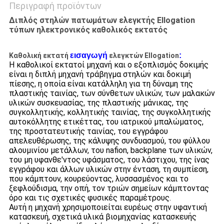
Περιγραφή προϊόντων
Διπλός στηλών πατωμάτων ελεγκτής Ellogation
τύπων ηλεκτρονικός καθολικός εκτατός
εισαγωγή
:
Καθολική εκτατή
ελεγκτών Ellogation
Η καθολικοί εκτατοί μηχανή και ο εξοπλισμός δοκιμής
είναι η διπλή μηχανή τράβηγμα στηλών και δοκιμή
πίεσης, η οποία είναι κατάλληλη για τη δύναμη της
πλαστικής ταινίας, των σύνθετων υλικών, των μαλακών
υλικών συσκευασίας, της πλαστικής μάνικας, της
συγκολλητικής, κολλητικής ταινίας, της συγκολλητικής
αυτοκόλλητης ετικέττας, του ιατρικού μπαλώματος,
της προστατευτικής ταινίας, του εγγράφου
απελευθέρωσης, της κάλυψης συνδυασμού, του φύλλου
αλουμινίου μετάλλων, του nafion, backplane των υλικών,
του μη υφανθε'ντος υφάσματος, του λάστιχου, της ίνας
εγγράφου και άλλων υλικών στην ένταση, τη συμπίεση,
που κάμπτουν, κουρεύοντας, λυσσασμένος και το
ξεφλούδισμα, την οπή, τον τριών σημείων κάμπτοντας
όρο και τις σχετικές φυσικές παραμέτρους.
Αυτή η μηχανή χρησιμοποιείται ευρέως στην υφαντική
κατασκευή, σχετικά υλικά βιομηχανίας κατασκευής