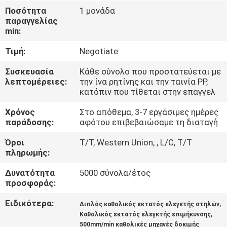
ΈΛΕΓΧΟΣ
Ποσότητα
1 μονάδα
παραγγελίας
min:
ΜΑΣ
Τιμή:
Negotiate
ΕΛΆΤΕ
ΣΕ
Συσκευασία
Κάθε σύνολο που προστατεύεται με
λεπτομέρειες:
την ίνα ρητίνης και την ταινία PP,
ΕΠΑΦΉ
κατόπιν που τίθεται στην επαγγελ
ΜΕ
Χρόνος
Στο απόθεμα, 3-7 εργάσιμες ημέρες
παράδοσης:
αφότου επιβεβαιώσαμε τη διαταγή
ΖΗΤΉΣΤΕ
Όροι
T/T, Western Union, , L/C, T/T
πληρωμής:
ΈΝΑ
ΑΠΌΣΠΑΣΜΑ
Δυνατότητα
5000 σύνολα/έτος
προσφοράς:
Ειδικότερα:
,
SITEMAP
Διπλός καθολικός εκτατός ελεγκτής στηλών
,
Καθολικός εκτατός ελεγκτής επιμήκυνσης
500mm/min καθολικές μηχανές δοκιμής