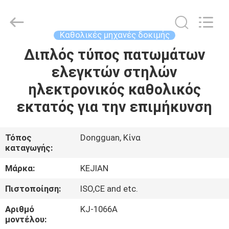
GUANGDONG
KEJIAN
INSTRUMENT
CO.,LTD.
All
Καθολικές μηχανές δοκιμής
Rights
Reserved.
Διπλός τύπος πατωμάτων
ΣΠΊΤΙ
ελεγκτών στηλών
ΠΡΟΪΌΝΤΑ
ηλεκτρονικός καθολικός
εκτατός για την επιμήκυνση
ΠΕΡΊΠΟΥ
ΕΜΕΊΣ
Τόπος
Dongguan, Κίνα
καταγωγής:
ΓΎΡΟΣ
Μάρκα:
KEJIAN
ΕΡΓΟΣΤΑΣΊΩΝ
Πιστοποίηση:
ISO,CE and etc.
Αριθμό
KJ-1066A
ΠΟΙΟΤΙΚΌΣ
μοντέλου: