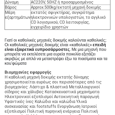
Δύναμη
AC220V, 50HZ ή προσαρμοσμένος
Βάρος
Approx.500kg/εκτατή μηχανή δοκιμής
Μέρη
εκτατός σφιγκτήρας, συγκρότημα
εξαρτημάτων
ηλεκτρονικών υπολογιστών, το αγγλικό
CD λογισμικού, CD λειτουργίας,
εγχειρίδιο χρηστών
Γιατί οι καθολικές μηχανές δοκιμής καλούνται καθολικές;
Οι καθολικές μηχανές δοκιμής είναι «καθολικές»
επειδή
είναι εξαιρετικά ευπροσάρμοστες
. Με μια μηχανή που
μπορείτε να εκτελέσετε μια ευρεία ποικιλία εξετάζει
ακριβώς με απλά να μεταστρέψει έξω τα πιασίματα και τα
κοu'φώματα
Βιομηχανίες εφαρμογής
Η καθολική μηχανή δοκιμής εκτατής δύναμης
χρησιμοποιείται ευρέως σοι περισσότερες από τις
βιομηχανίες: Λάστιχο & πλαστικά Μεταλλουργικοί
σίδηρος και χάλυβες Κατασκευαστικά μηχανήματα
Ηλεκτρονικοί εξοπλισμοί Αυτοκινητική παραγωγή
Υφαντικές ίνες Καλώδιο και καλώδια Υλικά
συσκευασίας και footstuffs Ενοργάνωση Ιατρικοί
εξοπλισμοί Πολιτική πυρηνική ενέργεια Πολιτική