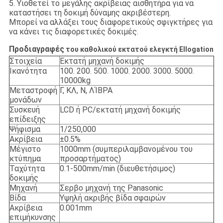
5. Υιοθετεί το μεγάλης ακρίβειας αισθητήρα για να
καταστήσει τη δοκιμή δύναμης ακριβέστερη.
Μπορεί να αλλάξει τους διαφορετικούς σφιγκτήρες για
να κάνει τις διαφορετικές δοκιμές.
Προδιαγραφές
του καθολικού εκτατού ελεγκτή Ellogation
Στοιχεία
Εκτατή μηχανή δοκιμής
Ικανότητα
100. 200. 500. 1000. 2000. 3000. 5000.
10000kg
Μεταστροφή
Γ, ΚΛ, Ν, ΛΊΒΡΑ
μονάδων
Συσκευή
LCD ή PC/εκτατή μηχανή δοκιμής
επίδειξης
Ψήφισμα
1/250,000
Ακρίβεια
±0.5%
Μέγιστο
1000mm (συμπεριλαμβανομένου του
κτύπημα
προσαρτήματος)
Ταχύτητα
0.1-500mm/min (διευθετήσιμος)
δοκιμής
Μηχανή
Σερβο μηχανή της Panasonic
Βίδα
Υψηλή ακριβής βίδα σφαιρών
Ακρίβεια
0.001mm
επιμήκυνσης