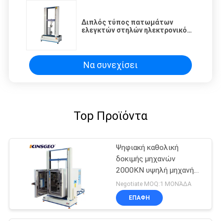
Διπλός τύπος πατωμάτων
ελεγκτών στηλών ηλεκτρονικός
καθολικός εκτατός για την
επιμήκυνση
Να συνεχίσει
Top Προϊόντα
Ψηφιακή καθολική
δοκιμής μηχανών
2000KN υψηλή μηχανή
δοκιμής ακρίβειας
Negotiate MOQ:1 ΜΟΝΆΔΑ
εκτατή
ΕΠΑΦΉ