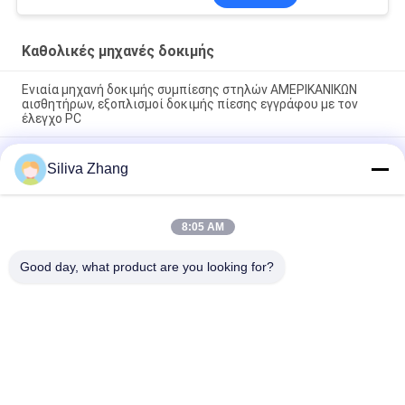
Καθολικές μηχανές δοκιμής
Ενιαία μηχανή δοκιμής συμπίεσης στηλών ΑΜΕΡΙΚΑΝΙΚΩΝ
αισθητήρων, εξοπλισμοί δοκιμής πίεσης εγγράφου με τον
έλεγχο PC
Εναλλασσόμενου ρεύματος μηχανών διπλές μηχανές δοκιμής
Siliva Zhang
στηλών καθολικές για το πλαστικό/το λάστιχο/το ύφασμα με
την εξουσιοδότηση 1 έτους
1~500mm/min υψηλοί μηχανές δοκιμής χαμηλής
8:05 AM
θερμοκρασίας ταχύτητας καθολικοί/ελεγκτής συμπίεσης
χαρτοκιβωτίων
Good day, what product are you looking for?
Λαϊκή κατηγορία
Όλα
Καθολικές Μηχανές 
Εξοπλισμός 
Δοκιμής
Δοκιμής 
Προσκόλλησης 