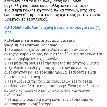
επίπλων, όλα τα είδη πλέγματος καλωδίων,
συγκολλητική πίεση αυτοκόλλητων ετικεττών -
ευαίσθητη κολλητική ταινία, υλικά ταινιών, ιατρικές
ηλεκτρονικές προστατευτικές σχετικές με την ταινία
βιομηχανίες εξοπλισμού.
KJ-1066A καθολική μηχανή δοκιμής υπολογιστών (1)
.pdf…
κύριο χαρακτηριστικό
Καθολικό εκτατό
γνώρισμα
:
ελεγκτών Ellogation
1.
Το σώμα μηχανών αποτελείται από τον υψηλής
αντοχής κύβο χάλυβα, και η στήλη δύναμης αποτελείται
από το υψηλής αντοχής αργίλιο.
2. Η εμφάνιση υιοθετεί την αρίστης ποιότητας μίμησης
τεχνολογία επεξεργασίας χρωμάτων κοχυλιών
αυτοκινήτων και το specular χρώμα, έτσι ώστε είναι
όμορφη και φωτεινή.
3. Η επιφάνεια της ταινίας χρωμάτων εξετάζεται
qualifiedly σε όλα τα είδη απόδοσης. Είναι μη τοξικό, μη
ρυπαντικό, άφλεκτο και μη εκρηκτικό και γερνώ-
ανθεκτικό.
4. Η ακριβής σερβο μηχανή κάνει τον εξοπλισμό να
λειτουργήσει ακριβέστερο.