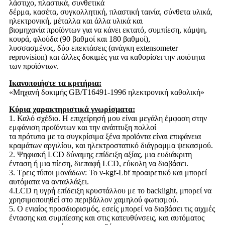
λάστιχο, πλαστικά, συνθετικά
δέρμα, κασέτα, συγκολλητική, πλαστική ταινία, σύνθετα υλικά,
ηλεκτρονική, μέταλλα και άλλα υλικά και
βιομηχανία προϊόντων για να κάνει εκτατό, συμπίεση, κάμψη,
κουρά, φλούδα (90 βαθμοί και 180 βαθμοί),
λυσσασμένος, δύο επεκτάσεις (ανάγκη extensometer
reprovision) και άλλες δοκιμές για να καθορίσει την ποιότητα
των προϊόντων.
Ικανοποιήστε τα κριτήρια:
«Μηχανή δοκιμής GB/T16491-1996 ηλεκτρονική καθολική»
Κύρια χαρακτηριστικά γνωρίσματα:
1.
Καλό σχέδιο. Η επιχείρησή μου είναι μεγάλη έμφαση στην
εμφάνιση προϊόντων και την ανάπτυξη πολλοί
τα πρότυπα με τα συγκρίσιμα ξένα προϊόντα είναι επιφάνεια
κραμάτων αργιλίου, και ηλεκτροστατικό διάγραμμα ψεκασμού.
2.
Ψηφιακή LCD δύναμης επίδειξη αξίας, μια ευδιάκριτη
ένταση ή μια πίεση, διεπαφή LCD, εύκολη να διαβάσει.
3.
Τρεις τύποι μονάδων: Το ν-kgf-Lbf προαιρετικό και μπορεί
αυτόματα να ανταλλάξει.
4.LCD η υγρή επίδειξη κρυστάλλου με το backlight, μπορεί να
χρησιμοποιηθεί στο περιβάλλον χαμηλού φωτισμού.
5.
Ο ενιαίος προσδιορισμός, εσείς μπορεί να διαβάσει τις αιχμές
έντασης και συμπίεσης και στις κατευθύνσεις, και αυτόματος