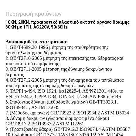
Περιγραφή προϊόντων
10KN, 20KN, προαιρετικό πλαστικό εκτατό όργανο δοκιμής
30KN με 1PH, AC220V, 50/60Hz
Ανταποκριθείτε στα πρότυπα:
GB/T4689.20-1996 μέτρηση της σταθερότητας της
1.
προσκόλλησης του δέρματος
QB/T2710-2005 μέτρηση της επέκτασης του δέρματος και
2.
του ποσοστού επιμήκυνσης
QB/T2711-2005 μέτρηση της δύναμης δακρυ'ων του
3.
δέρματος
QB/T2712-2005 μέτρηση της δύναμης και του τεντώματος
4.
του δέρματος της σφαιρικής δοκιμής ρωγμών
TAPPI τ-494, ISO 1924, iso12625-4, AS/NZ1301.448s, το
5.
EN iso1924-2, CPPA D34, DIN 53112, SCAN P38 των BS
Σπάζοντας δύναμη (μέθοδος δειγμάτων) GB/TT3923.1,
6.
ISO13934.1, ASTM D5035
(Μέθοδος αρπαγών) GB/T3923.2 ISO13934.2 ASTM D5034
7.
8. Δύναμη δακρυ'ων (γλώσσα-διαμορφωμένο δάκρυ)
GB/T3917.2 ISO13937.2 ASTM D2261
(Τραπεζοειδές δάκρυ) GB/T3912.3 ISO9074.4 ASTM D5587
9.
Ολίσθηση GB/T13772.1/2/3 ISO13936.1/2 ASTM D434
10.