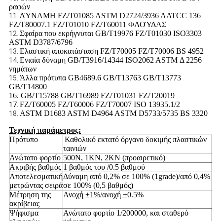
ραφών
ΔΎΝΑΜΗ FZ/T01085 ASTM D2724/3936 AATCC 136
11.
FZ/T80007.1 FZ/T01010 FZ/T60011 ΦΛΟΎΔΑΣ
Σφαίρα που εκρήγνυται GB/T19976 FZ/T01030 ISO3303
12.
ASTM D3787/6796
Ελαστική αποκατάσταση FZ/T70005 FZ/T70006 BS 4952
13.
Ενιαία δύναμη GB/T3916/14344 ISO2062 ASTM Δ 2256
14.
νημάτων
Άλλα πρότυπα GB4689.6 GB/T13763 GB/T13773
15.
GB/T14800
16. GB/T15788 GB/T16989 FZ/T01031 FZ/T20019
FZ/T60005 FZ/T60006 FZ/T70007 ISO 13935.1/2
17.
ASTM D1683 ASTM D4964 ASTM D5733/5735 BS 3320
18.
Τεχνική παράμετρος:
Πρότυπο
Καθολικό εκτατό όργανο δοκιμής πλαστικών
ταινιών
Ανώτατο φορτίο
500N, 1KN, 2KN (προαιρετικό)
Ακριβής βαθμός
1 βαθμός του /0.5 βαθμού
Αποτελεσματική
Δύναμη από 0,2% σε 100% (1grade)/από 0,4%
μετρώντας σειρά
σε 100% (0,5 βαθμός)
Μέτρηση της
Ανοχή ±1%/ανοχή ±0.5%
ακρίβειας
Ψήφισμα
Ανώτατο φορτίο 1/200000, και σταθερό