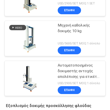
δοκιμαστής απολέπισης
USD/2900/SET MOQ:1 SET
ετικέτας
ΕΠΑΦΉ
Μηχανή καθολικής
δοκιμής 10 kg
USD/5600/SET MOQ:1 σύνολο
ΕΠΑΦΉ
Αυτοματοποιημένος
δοκιμαστής αντοχής
απολέπισης για ετικέτες
ταινιών με λογισμικό
USD/2900/SET MOQ:1 σύνολο
ψηφιακής οθόνης PC
ΕΠΑΦΉ
Εξοπλισμός δοκιμής προσκόλλησης φλούδας