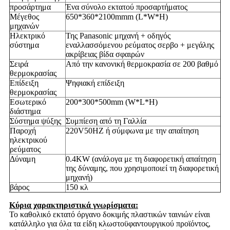
προσάρτημα
Ένα σύνολο εκτατού προσαρτήματος
Μέγεθος
650*360*2100mmm (L*W*H)
μηχανών
Ηλεκτρικό
Της Panasonic μηχανή + οδηγός
σύστημα
εναλλασσόμενου ρεύματος σερβο + μεγάλης
ακρίβειας βίδα σφαιρών
Σειρά
Από την κανονική θερμοκρασία σε 200 βαθμό
θερμοκρασίας
Επίδειξη
Ψηφιακή επίδειξη
θερμοκρασίας
Εσωτερικό
200*300*500mm (W*L*H)
διάστημα
Σύστημα ψύξης
Συμπίεση από τη Γαλλία
Παροχή
220V50HZ ή σύμφωνα με την απαίτηση
ηλεκτρικού
ρεύματος
Δύναμη
0.4KW (ανάλογα με τη διαφορετική απαίτηση
της δύναμης, που χρησιμοποιεί τη διαφορετική
μηχανή)
βάρος
150 κλ
Κύρια χαρακτηριστικά γνωρίσματα:
Το καθολικό εκτατό όργανο δοκιμής πλαστικών ταινιών είναι
κατάλληλο για όλα τα είδη κλωστοϋφαντουργικού προϊόντος,