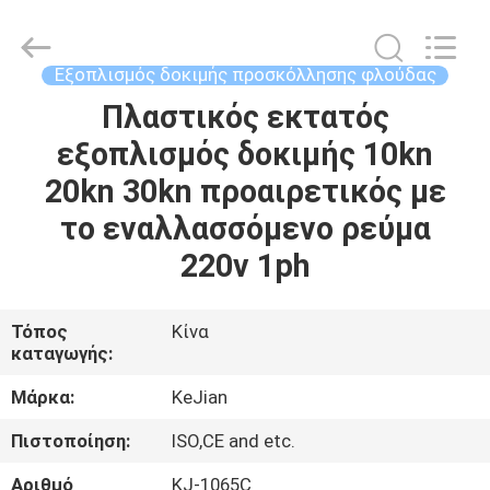
GUANGDONG
KEJIAN
INSTRUMENT
CO.,LTD.
All
Εξοπλισμός δοκιμής προσκόλλησης φλούδας
Rights
Reserved.
Πλαστικός εκτατός
ΣΠΊΤΙ
εξοπλισμός δοκιμής 10kn
ΠΡΟΪΌΝΤΑ
20kn 30kn προαιρετικός με
το εναλλασσόμενο ρεύμα
ΠΕΡΊΠΟΥ
220v 1ph
ΕΜΕΊΣ
Τόπος
Κίνα
καταγωγής:
ΓΎΡΟΣ
ΕΡΓΟΣΤΑΣΊΩΝ
Μάρκα:
KeJian
Πιστοποίηση:
ISO,CE and etc.
ΠΟΙΟΤΙΚΌΣ
Αριθμό
KJ-1065C