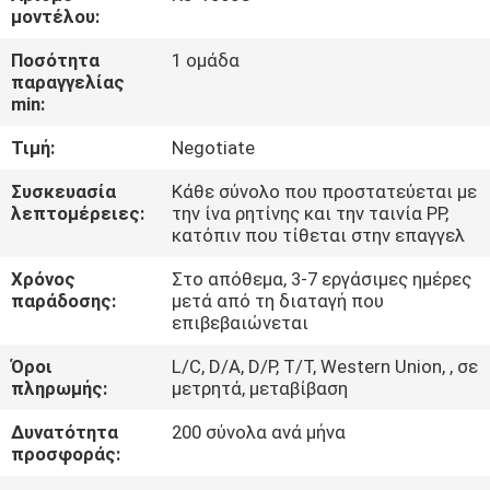
ΈΛΕΓΧΟΣ
μοντέλου:
Ποσότητα
1 ομάδα
ΜΑΣ
παραγγελίας
min:
ΕΛΆΤΕ
Τιμή:
Negotiate
ΣΕ
ΕΠΑΦΉ
Συσκευασία
Κάθε σύνολο που προστατεύεται με
λεπτομέρειες:
την ίνα ρητίνης και την ταινία PP,
ΜΕ
κατόπιν που τίθεται στην επαγγελ
Χρόνος
Στο απόθεμα, 3-7 εργάσιμες ημέρες
ΖΗΤΉΣΤΕ
παράδοσης:
μετά από τη διαταγή που
επιβεβαιώνεται
ΈΝΑ
Όροι
L/C, D/A, D/P, T/T, Western Union, , σε
ΑΠΌΣΠΑΣΜΑ
πληρωμής:
μετρητά, μεταβίβαση
Δυνατότητα
200 σύνολα ανά μήνα
SITEMAP
προσφοράς: