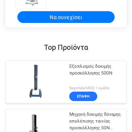
προαιρετικός με το
εναλλασσόμενο ρεύμα 220v 1ph
Να συνεχίσει
Top Προϊόντα
Εξοπλισμός δοκιμής
προσκόλλησης 500N
Negotiate MOQ:1 ομάδα
ΕΠΑΦΉ
Μηχανή δοκιμής δύναμης
απολέπισης ταινίας
προσκόλλησης 50N