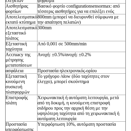
ελεγκτών
ψήφισμα
Αισθητήρας
Βασικό φορτίο configurationsensormax: από
φορτίων
τέσσερις αισθητήρες για να επιλέξει ενός
Αποτελεσματικό
800mm (μπορεί να διευρυνθεί σύμφωνα με
εκτατό κτύπημα
την απαίτηση πελατών)
Αποτελεσματικό
300mm
εξεταστικό
πλάτος
Εξεταστική
Από 0,001 σε 500mm/min
ταχύτητα
Accruacy της
Ανοχή: ±0.5%/ανοχή: ±0.2%
μέτρησης
μετατοπίσεων
ασφάλεια
Προστασία ηλεκτρονικός-ορίου
Εξεταστική
Το γρήγορο /slow (δύο ταχύτητες στον
κινούμενη
έλεγχο), μπορεί σκούντημα
συσκευή
πλατφορμών
Επιστροφής
Χειρωνακτική ή αυτόματη λειτουργία, μετά
πλάτη
από τη δοκιμή, η κινούμενη επιστροφή
σιδήρου προς την αρχική θέση με την
υψηλότερη ταχύτητα από τη χειρωνακτική ή
αυτόματη λειτουργία
Προστασία
Υπερφόρτωση 10%, αυτόματη προστασία
υπερφόρτωσης