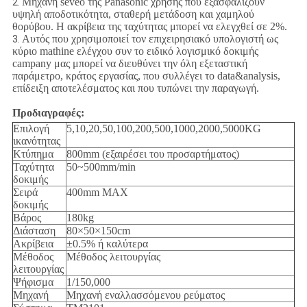
Μηχανή seveo της Panasonic χρήσης που εξασφαλίζουν
2.
υψηλή αποδοτικότητα, σταθερή μετάδοση και χαμηλού
θορύβου. Η ακρίβεια της ταχύτητας μπορεί να ελεγχθεί σε 2%.
Αυτός που χρησιμοποιεί τον επιχειρησιακό υπολογιστή ως
3.
κύριο mathine ελέγχου συν το ειδικό λογισμικό δοκιμής
campany μας μπορεί να διευθύνει την όλη εξεταστική
παράμετρο, κράτος εργασίας, που συλλέγει το data&analysis,
επίδειξη αποτελέσματος και που τυπώνει την παραγωγή.
Προδιαγραφές:
Επιλογή
5,10,20,50,100,200,500,1000,2000,5000KG
ικανότητας
Κτύπημα
800mm (εξαιρέσει του προσαρτήματος)
Ταχύτητα
50~500mm/min
δοκιμής
Σειρά
400mm MAX
δοκιμής
Βάρος
180kg
Διάσταση
80×50×150cm
Ακρίβεια
±0.5% ή καλύτερα
Μέθοδος
Μέθοδος λειτουργίας
λειτουργίας
Ψήφισμα
1/150,000
Μηχανή
Μηχανή εναλλασσόμενου ρεύματος