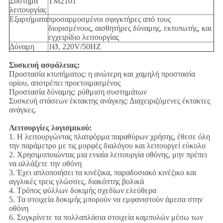
Σύστημα
TM2101
λειτουργίας
Εξαρτήματα
προσαρμοσμένοι σφιγκτήρες από τους
διορισμένους, αισθητήρες δύναμης, εκτυπωτής, και
εγχειρίδιο λειτουργίας
Δύναμη
1Ø, 220V/50HZ
Συσκευή ασφάλειας:
Προστασία κτυπήματος: η ανώτερη και χαμηλή προστασία
ορίου, αποτρέπει προετοιμασμένος
Προστασία δύναμης: ρύθμιση συστημάτων
Συσκευή στάσεων έκτακτης ανάγκης: Διαχειριζόμενες έκτακτες
ανάγκες.
Λειτουργίες λογισμικού:
1. Η λειτουργώντας πλατφόρμα παραθύρων χρήσης, έθεσε όλη
την παράμετρο με τις μορφές διαλόγου και λειτουργεί εύκολο
2. Χρησιμοποιώντας μια ενιαία λειτουργία οθόνης, μην πρέπει
να αλλάξετε την οθόνη
3. Έχει απλοποιήσει τα κινέζικα, παραδοσιακό κινέζικο και
αγγλικές τρεις γλώσσες, διακόπτης βολικά
4. Τρόπος φύλλων δοκιμής σχεδίων ελεύθερα
5. Τα στοιχεία δοκιμής μπορούν να εμφανιστούν άμεσα στην
οθόνη
6. Συγκρίνετε τα πολλαπλάσια στοιχεία καμπυλών μέσω των