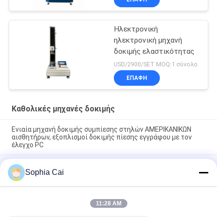
Ηλεκτρονική
ηλεκτρονική μηχανή
δοκιμής ελαστικότητας
USD/2900/SET MOQ:1 σύνολο
ΕΠΑΦΉ
Καθολικές μηχανές δοκιμής
Ενιαία μηχανή δοκιμής συμπίεσης στηλών ΑΜΕΡΙΚΑΝΙΚΩΝ
αισθητήρων, εξοπλισμοί δοκιμής πίεσης εγγράφου με τον
έλεγχο PC
Εναλλασσόμενου ρεύματος μηχανών διπλές μηχανές δοκιμής
Sophia Cai
στηλών καθολικές για το πλαστικό/το λάστιχο/το ύφασμα με
την εξουσιοδότηση 1 έτους
1~500mm/min υψηλοί μηχανές δοκιμής χαμηλής
11:28 AM
θερμοκρασίας ταχύτητας καθολικοί/ελεγκτής συμπίεσης
χαρτοκιβωτίων