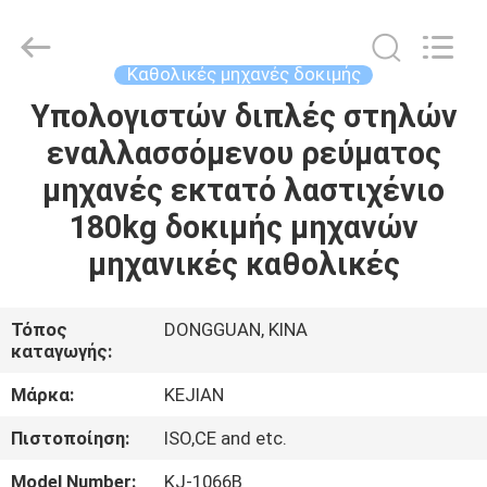
GUANGDONG
KEJIAN
INSTRUMENT
CO.,LTD.
All
Καθολικές μηχανές δοκιμής
Rights
Reserved.
Υπολογιστών διπλές στηλών
ΣΠΊΤΙ
εναλλασσόμενου ρεύματος
ΠΡΟΪΌΝΤΑ
μηχανές εκτατό λαστιχένιο
180kg δοκιμής μηχανών
ΠΕΡΊΠΟΥ
μηχανικές καθολικές
ΕΜΕΊΣ
Τόπος
DONGGUAN, ΚΙΝΑ
καταγωγής:
ΓΎΡΟΣ
ΕΡΓΟΣΤΑΣΊΩΝ
Μάρκα:
KEJIAN
Πιστοποίηση:
ISO,CE and etc.
ΠΟΙΟΤΙΚΌΣ
Model Number:
KJ-1066B