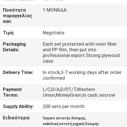
ΈΛΕΓΧΟΣ
Ποσότητα
1 ΜΟΝΆΔΑ
παραγγελίας
ΜΑΣ
min:
ΕΛΆΤΕ
Τιμή:
Negotiate
ΣΕ
Packaging
Each set protected with resin fiber
ΕΠΑΦΉ
Details:
and PP film, then put into
professional export Strong plywood
ΜΕ
case
Delivery Time:
In stock,3-7 working days after order
ΖΗΤΉΣΤΕ
confirmed
ΈΝΑ
Payment
L/C,D/A,D/P,T/T,Western
Terms:
Union,MoneyGram,In cash, escrow
ΑΠΌΣΠΑΣΜΑ
Supply Ability:
200 sets per month
SITEMAP
Ειδικότερα:
,
Όργανο εκτατής δύναμης
καθολική εκτατή μηχανή δοκιμής