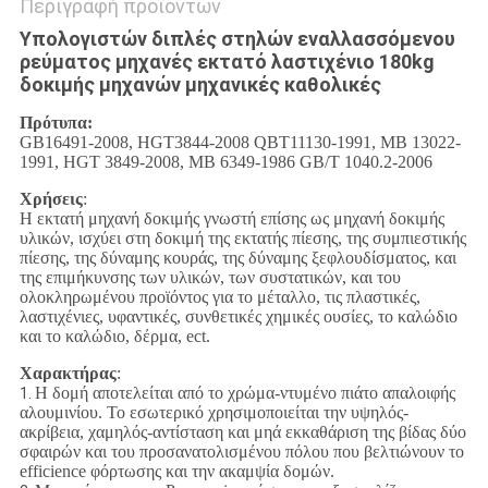
Περιγραφή προϊόντων
Υπολογιστών διπλές στηλών εναλλασσόμενου
ρεύματος μηχανές εκτατό λαστιχένιο 180kg
δοκιμής μηχανών μηχανικές καθολικές
Πρότυπα:
GB16491-2008, HGT3844-2008 QBT11130-1991, ΜΒ 13022-
1991, HGT 3849-2008, ΜΒ 6349-1986 GB/T 1040.2-2006
Χρήσεις
:
Η εκτατή μηχανή δοκιμής γνωστή επίσης ως μηχανή δοκιμής
υλικών, ισχύει στη δοκιμή της εκτατής πίεσης, της συμπιεστικής
πίεσης, της δύναμης κουράς, της δύναμης ξεφλουδίσματος, και
της επιμήκυνσης των υλικών, των συστατικών, και του
ολοκληρωμένου προϊόντος για το μέταλλο, τις πλαστικές,
λαστιχένιες, υφαντικές, συνθετικές χημικές ουσίες, το καλώδιο
και το καλώδιο, δέρμα, ect.
Χαρακτήρας
:
Η δομή αποτελείται από το χρώμα-ντυμένο πιάτο απαλοιφής
1.
αλουμινίου. Το εσωτερικό χρησιμοποιείται την υψηλός-
ακρίβεια, χαμηλός-αντίσταση και μηά εκκαθάριση της βίδας δύο
σφαιρών και του προσανατολισμένου πόλου που βελτιώνουν το
efficience φόρτωσης και την ακαμψία δομών.