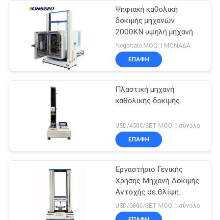
Ψηφιακή καθολική
δοκιμής μηχανών
2000KN υψηλή μηχανή
δοκιμής ακρίβειας
Negotiate MOQ:1 ΜΟΝΆΔΑ
εκτατή
ΕΠΑΦΉ
Πλαστική μηχανή
καθολικής δοκιμής
USD/4500/SET MOQ:1 σύνολο
ΕΠΑΦΉ
Εργαστήριο Γενικής
Χρήσης Μηχανή Δοκιμής
Αντοχής σε Θλίψη
Υλικών 5T
USD/6800/SET MOQ:1 σύνολο
ΕΠΑΦΉ