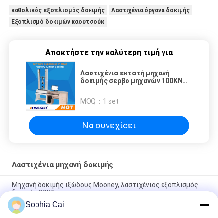
καθολικός εξοπλισμός δοκιμής
Λαστιχένια όργανα δοκιμής
Εξοπλισμό δοκιμών καουτσούκ
Αποκτήστε την καλύτερη τιμή για
Λαστιχένια εκτατή μηχανή
δοκιμής σερβο μηχανών 100KN
για τη δύναμη φλούδας/κάμψεων
MOQ：
1 set
Να συνεχίσει
Λαστιχένια μηχανή δοκιμής
Μηχανή δοκιμής ιξώδους Mooney, λαστιχένιος εξοπλισμός
δοκιμής 80KG
Sophia Cai
25mm ξεφλουδίζοντας κόπτης δειγμάτων δύναμης