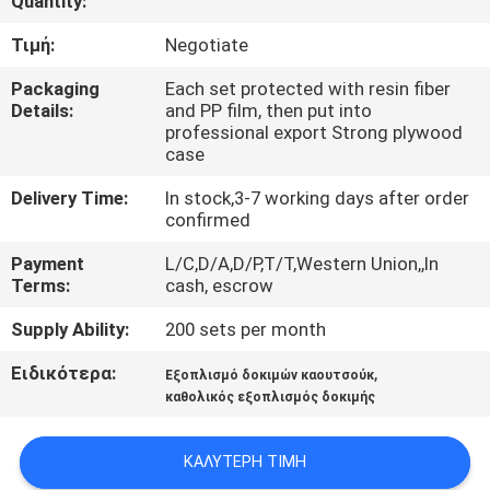
Quantity:
ΈΛΕΓΧΟΣ
Τιμή:
Negotiate
ΜΑΣ
Packaging
Each set protected with resin fiber
Details:
and PP film, then put into
ΕΛΆΤΕ
professional export Strong plywood
ΣΕ
case
ΕΠΑΦΉ
Delivery Time:
In stock,3-7 working days after order
confirmed
ΜΕ
Payment
L/C,D/A,D/P,T/T,Western Union,,In
Terms:
cash, escrow
ΖΗΤΉΣΤΕ
Supply Ability:
200 sets per month
ΈΝΑ
ΑΠΌΣΠΑΣΜΑ
Ειδικότερα:
,
Εξοπλισμό δοκιμών καουτσούκ
καθολικός εξοπλισμός δοκιμής
SITEMAP
ΚΑΛΎΤΕΡΗ ΤΙΜΉ