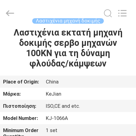
GUANGDONG
KEJIAN
INSTRUMENT
CO.,LTD.
All
Λαστιχένια μηχανή δοκιμής
Rights
Reserved.
Λαστιχένια εκτατή μηχανή
ΣΠΊΤΙ
δοκιμής σερβο μηχανών
ΠΡΟΪΌΝΤΑ
100KN για τη δύναμη
φλούδας/κάμψεων
ΠΕΡΊΠΟΥ
ΕΜΕΊΣ
Place of Origin:
China
Μάρκα:
KeJian
ΓΎΡΟΣ
Πιστοποίηση:
ISO,CE and etc.
ΕΡΓΟΣΤΑΣΊΩΝ
Model Number:
KJ-1066A
ΠΟΙΟΤΙΚΌΣ
Minimum Order
1 set