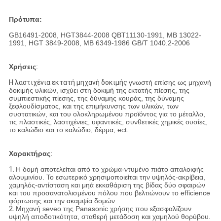
Πρότυπα:
GB16491-2008, HGT3844-2008 QBT11130-1991, ΜΒ 13022-
1991, HGT 3849-2008, ΜΒ 6349-1986 GB/T 1040.2-2006
Χρήσεις
:
Η λαστιχένια εκτατή μηχανή δοκιμής
γνωστή επίσης ως μηχανή
δοκιμής υλικών, ισχύει στη δοκιμή της εκτατής πίεσης, της
συμπιεστικής πίεσης, της δύναμης κουράς, της δύναμης
ξεφλουδίσματος, και της επιμήκυνσης των υλικών, των
συστατικών, και του ολοκληρωμένου προϊόντος για το μέταλλο,
τις πλαστικές, λαστιχένιες, υφαντικές, συνθετικές χημικές ουσίες,
το καλώδιο και το καλώδιο, δέρμα, ect.
Χαρακτήρας
:
1.
Η δομή αποτελείται από το χρώμα-ντυμένο πιάτο απαλοιφής
αλουμινίου. Το εσωτερικό χρησιμοποιείται την υψηλός-ακρίβεια,
χαμηλός-αντίσταση και μηά εκκαθάριση της βίδας δύο σφαιρών
και του προσανατολισμένου πόλου που βελτιώνουν το efficience
φόρτωσης και την ακαμψία δομών.
2.
Μηχανή seveo της Panasonic χρήσης που εξασφαλίζουν
υψηλή αποδοτικότητα, σταθερή μετάδοση και χαμηλού θορύβου.