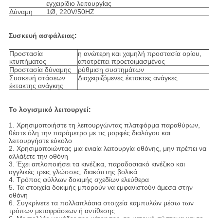
εγχειρίδιο λειτουργίας
Δύναμη
1Ø, 220V/50HZ
Συσκευή ασφάλειας:
Προστασία
η ανώτερη και χαμηλή προστασία ορίου,
κτυπήματος
αποτρέπει προετοιμασμένος
Προστασία δύναμης
ρύθμιση συστημάτων
Συσκευή στάσεων
Διαχειριζόμενες έκτακτες ανάγκες
έκτακτης ανάγκης
Το λογισμικό λειτουργεί:
1. Χρησιμοποιήστε τη λειτουργώντας πλατφόρμα παραθύρων,
θέστε όλη την παράμετρο με τις μορφές διαλόγου και
λειτουργήστε εύκολο
2. Χρησιμοποιώντας μια ενιαία λειτουργία οθόνης, μην πρέπει να
αλλάξετε την οθόνη
3. Έχει απλοποιήσει τα κινέζικα, παραδοσιακό κινέζικο και
αγγλικές τρεις γλώσσες, διακόπτης βολικά
4. Τρόπος φύλλων δοκιμής σχεδίων ελεύθερα
5. Τα στοιχεία δοκιμής μπορούν να εμφανιστούν άμεσα στην
οθόνη
6. Συγκρίνετε τα πολλαπλάσια στοιχεία καμπυλών μέσω των
τρόπων μεταφράσεων ή αντίθεσης