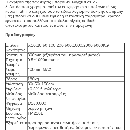
Η ακρίβεια της ταχύτητας μπορεί να ελεγχθεί σε 2%.
3.
Αυτός που χρησιμοποιεί τον επιχειρησιακό υπολογιστή ως
κύριο mathine ελέγχου συν το ειδικό λογισμικό δοκιμής campany
μας μπορεί να διευθύνει την όλη εξεταστική παράμετρο, κράτος
εργασίας, που συλλέγει το data&analysis, επίδειξη
αποτελέσματος και που τυπώνει την παραγωγή.
Προδιαγραφές:
Επιλογή
5,10,20,50,100,200,500,1000,2000,5000KG
ικανότητας
Κτύπημα
800mm (εξαιρέσει του προσαρτήματος)
Ταχύτητα
0.5~1000mm/min
δοκιμής
Σειρά
400mm MAX
δοκιμής
Βάρος
180kg
Διάσταση
80×50×150cm
Ακρίβεια
±0.5% ή καλύτερα
Μέθοδος
Μέθοδος λειτουργίας
λειτουργίας
Ψήφισμα
1/150,000
Μηχανή
σερβο μηχανή
Σύστημα
TM2101
λειτουργίας
Εξαρτήματα
προσαρμοσμένοι σφιγκτήρες από τους
διορισμένους, αισθητήρες δύναμης, εκτυπωτής, και