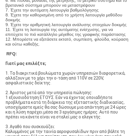
6. Με πολλές μονάδες της μέτρησης, το μετρικό σύστημα και το
βρετανικό σύστημα μπορούν να μεταστρέψουν
7. Έχετε την αυτόματη λειτουργία βαθμολόγησης
8. Έχετε την καθορισμένη από το χρήστη λειτουργία μεθόδου
δοκιμής
9. Έχετε την αριθμητική λειτουργία ανάλυσης στοιχείων δοκιμής
11. Έχετε τη λειτουργία της αυτόματης ενίσχυσης, για να
επιτύχετε το πιό κατάλληλο μέγεθος της γραφικής παράστασης
12. Μπορέστε να εξετάσετε εκτατό, συμπίεση, φλούδα, κούραση
και ούτω καθεξής.
RFQ:
Γιατί μας επιλέξτε;
1. Τα διακριτικά βουλώματα χωρών υπηρεσιών διαφορετικά,
αλλάζουν με το χέρι την ο-τάση από 110V σε 220V,
ασφαλιστικός δείκτης.
2. Άριστος μετά από την υπηρεσία πώλησης:
1 εξουσιοδότηση ΕΤΟΥΣ. Εάν να έχοντας οποιαδήποτε
προβλήματα κατά τη διάρκεια της εξεταστικής διαδικασίας,
υποσχόμαστε εμείς θα σας δώσουμε μια απάντηση με 24 ώρες
και η λύση παρέχει μέσα σε 3 εργάσιμες ημέρες. Αυτό που
πρέπει να κάνετε είναι να σταλεί μας ο ελεγκτής.
3. Αγαθό που συσκευάζει:
Καλυμμένος με την ταινία αεροφυσαλίδων πριν από βάλτε τη